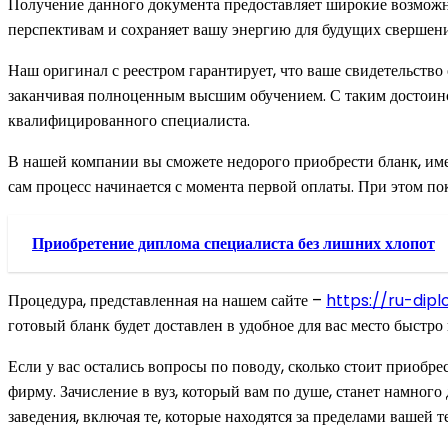
Получение данного документа предоставляет широкие возможнос
перспективам и сохраняет вашу энергию для будущих свершен
Наш оригинал с реестром гарантирует, что ваше свидетельств
заканчивая полноценным высшим обучением. С таким достоинст
квалифицированного специалиста.
В нашей компании вы сможете недорого приобрести бланк, име
сам процесс начинается с момента первой оплаты. При этом по
Приобретение диплома специалиста без лишних хлопот
Процедура, представленная на нашем сайте –
https://ru-dipl
готовый бланк будет доставлен в удобное для вас место быстро 
Если у вас остались вопросы по поводу, сколько стоит приобре
фирму. Зачисление в вуз, который вам по душе, станет намног
заведения, включая те, которые находятся за пределами вашей 