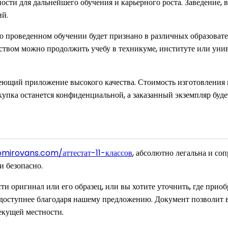
ти для дальнейшего обучения и карьерного роста. Заведение, в
ий.
о о проведенном обучении будет признано в различных образова
вом можно продолжить учебу в техникуме, институте или универ
ющий приложение высокого качества. Стоимость изготовления п
купка останется конфиденциальной, а заказанный экземпляр буде
omirovans.com/аттестат-11-классов
, абсолютно легальна и с
и безопасно.
сти оригинал или его образец, или вы хотите уточнить, где прио
о доступнее благодаря нашему предложению. Документ позволит 
текущей местности.